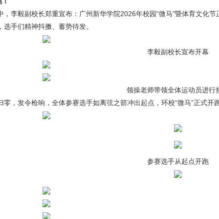
跑！
中，李毅副校长郑重宣布：广州新华学院2026年校园“微马”暨体育文化
，选手们精神抖擞、蓄势待发。
李毅副校长宣布开幕
领操老师带领全体运动员进行
归零，发令枪响，全体参赛选手如离弦之箭冲出起点，环校“微马”正式开
参赛选手从起点开跑