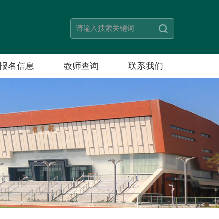
报名信息
教师查询
联系我们