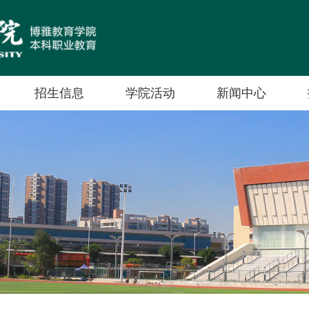
招生信息
学院活动
新闻中心